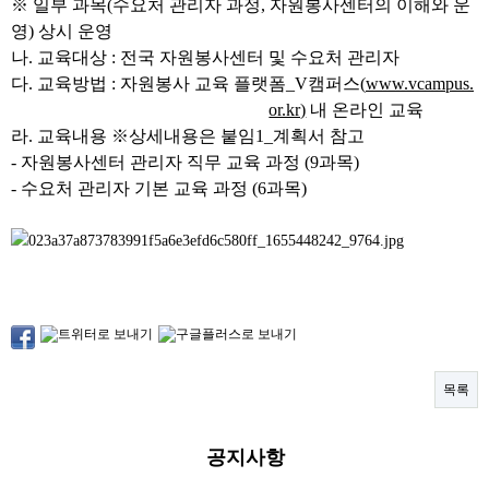
※
일부 과목
(
수요처 관리자 과정
,
자원봉사센터의 이해와 운
자원봉사란?
영
)
상시 운영
나
.
교육대상
:
전국 자원봉사센터 및 수요처 관리자
자원봉사 신청
다
.
교육방법
:
자원봉사 교육 플랫폼
_V
캠퍼스
(
www.vcampus.
자원봉사자 등록
or.kr)
내 온라인 교육
라
.
교육내용
※
상세내용은 붙임
1_
계획서 참고
자원봉사단체 등록
-
자원봉사센터 관리자 직무 교육 과정
(9
과목
)
활동처 등록
-
수요처 관리자 기본 교육 과정
(6
과목
)
활동처 현황
정보공개
공지사항
자료실
목록
센터소식
공지사항
센터활동