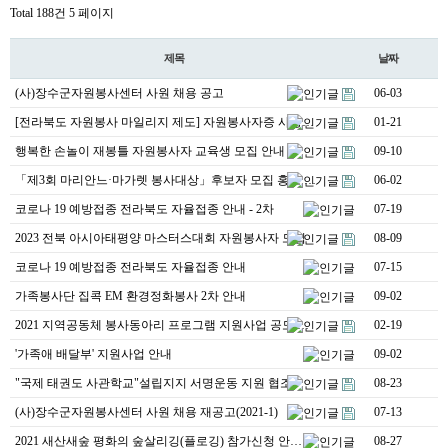
Total 188건
5 페이지
센터일정
포토갤러리
제목
날짜
(사)장수군자원봉사센터 사원 채용 공고
06-03
영상자료
[전라북도 자원봉사 마일리지 제도] 자원봉사자증 사용처…
01-21
언론보도
행복한 손놀이 재봉틀 자원봉사자 교육생 모집 안내
09-10
뉴스레터
「제3회 마리안느·마가렛 봉사대상」후보자 모집 홍보 및…
06-02
코로나 19 예방접종 전라북도 자율접종 안내 - 2차
07-19
커뮤니티
2023 전북 아시아태평양 마스터스대회 자원봉사자 모집
08-09
질문답변
코로나 19 예방접종 전라북도 자율접종 안내
07-15
가족봉사단 집콕 EM 환경정화봉사 2차 안내
09-02
2021 지역공동체 봉사동아리 프로그램 지원사업 공모 …
02-19
오시는길
전화문의
'가족애 배달부' 지원사업 안내
09-02
"국제 태권도 사관학교"설립지지 서명운동 지원 협조
08-23
(사)장수군자원봉사센터 사원 채용 재공고(2021-1)
07-13
2021 새산새숲 평화의 숲살리깅(플로깅) 참가신청 안…
08-27