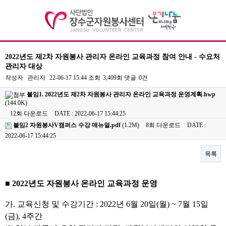
2022년도 제2차 자원봉사 관리자 온라인 교육과정 참여 안내 - 수요처
관리자 대상
기관소개
작성자
관리자
22-06-17 15:44
조회
3,409회
댓글
0건
이사장 인사말
붙임1. 2022년도 제2차 자원봉사 관리자 온라인 교육과정 운영계획.hwp
(144.0K)
센터장인사말
12회 다운로드
DATE : 2022-06-17 15:44:25
붙임2 자원봉사V캠퍼스 수강 매뉴얼.pdf
(1.2M)
8회 다운로드
DATE :
비전 및 연혁
2022-06-17 15:44:25
조직도
목록
주요사업/협력사업
본문
■
2022
년도 자원봉사 온라인 교육과정 운영
찾아오시는길
가
.
교육신청 및 수강기간
: 2022
년
6
월
20
일
(
월
) ~ 7
월
15
일
자원봉사
(
금
), 4
주간