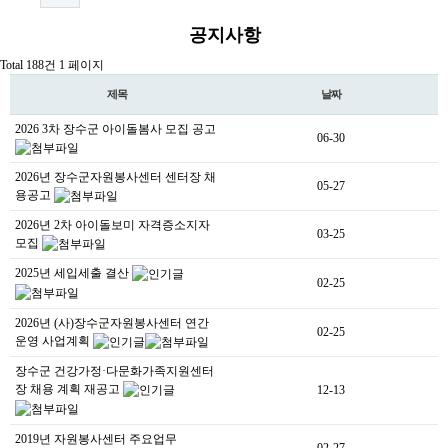
자원봉사란?
공지사항
자원봉사 신청
Total 188건
1 페이지
자원봉사자 등록
제목
날짜
2026 3차 장수군 아이돌봄사 모집 공고
자원봉사단체 등록
06-30
활동처 등록
2026년 장수군자원봉사센터 센터장 채
05-27
용공고
활동처 현황
2026년 2차 아이돌보미 자격증소지자
03-25
모집
정보공개
2025년 세입세출 결산
02-25
공지사항
2026년 (사)장수군자원봉사센터 연간
02-25
자료실
운영 사업계획
장수군 건강가정·다문화가족지원센터
센터소식
장 채용 계획 재공고
12-13
센터활동
2019년 자원봉사센터 주요업무
02-27