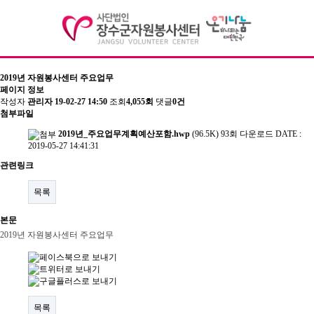
2019년 자원봉사센터 주요업무
페이지 정보
기관소개
작성자
관리자
19-02-27 14:50
조회
4,055회
댓글
0건
첨부파일
이사장 인사말
2019년_주요업무계획예산포함.hwp
(96.5K)
93회 다운로드
DATE :
2019-05-27 14:41:31
센터장인사말
관련링크
비전 및 연혁
목록
조직도
본문
주요사업/협력사업
2019년 자원봉사센터 주요업무
찾아오시는길
자원봉사
목록