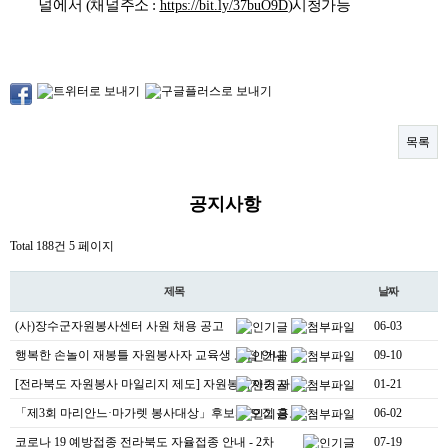
널에서
(
채널주소
:
)
시청가능
https://bit.ly/37buO9D
목록
공지사항
Total 188건
5 페이지
제목
날짜
(사)장수군자원봉사센터 사원 채용 공고
06-03
행복한 손놀이 재봉틀 자원봉사자 교육생 모집 안내
09-10
[전라북도 자원봉사 마일리지 제도] 자원봉사자증 사용처…
01-21
「제3회 마리안느·마가렛 봉사대상」후보자 모집 홍보 및…
06-02
코로나 19 예방접종 전라북도 자율접종 안내 - 2차
07-19