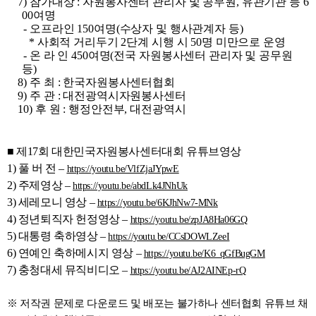
7)
참가대상
:
자원봉사센터 관리자 및 공무원
,
유관기관 등
6
00
여명
-
오프라인
150
여명
(
수상자 및 행사관계자 등
)
*
사회적 거리두기
2
단계 시행 시
50
명 미만으로 운영
-
온 라 인
450
여명
(
전국 자원봉사센터 관리자 및 공무원
등
)
8)
주 최
:
한국자원봉사센터협회
9)
주 관
:
대전광역시자원봉사센터
10)
후 원
:
행정안전부
,
대전광역시
■
제
17
회 대한민국자원봉사센터대회 유튜브영상
1)
풀 버 전
–
https://youtu.be/VlfZjaJYpwE
2)
주제영상
–
https://youtu.be/abdLk4JNhUk
3)
세레모니 영상
–
https://youtu.be/6KJhNw7-MNk
4)
정년퇴직자 헌정영상
–
https://youtu.be/zpJA8Ha06GQ
5)
대통령 축하영상
–
https://youtu.be/CCsDOWLZeeI
6)
연예인 축하메시지 영상
–
https://youtu.be/K6_qGfBugGM
7)
충청대세 뮤직비디오
–
https://youtu.be/AJ2AINEp-rQ
※
저작권 문제로 다운로드 및 배포는 불가하나 센터협회 유튜브 채