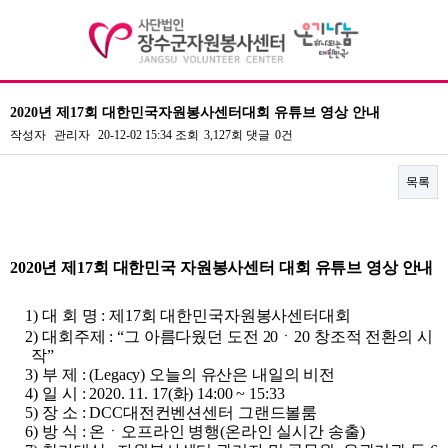
2020년 제17회 대한민국자원봉사센터대회 유튜브 영상 안내
기관소개
작성자
관리자
20-12-02 15:34
조회
3,127회
댓글
0건
자원봉사
목록
정보공개
본문
센터활동
2020년 제17회 대한민국 자원봉사센터 대회 유튜브 영상 안내​
커뮤니티
1)
대 회 명
:
제
17
회 대한민국자원봉사센터대회
2)
대회주제
: “
그 아름다웠던 도전
20
ㆍ
20
창조적 전환의 시
작
”
오시는길
전화문의
3)
부 제
: (Legacy)
오늘의 유산은 내일의 비전
4)
일 시
: 2020. 11. 17(
화
) 14:00 ~ 15:33
5)
장 소
: DCC
대전컨벤션센터 그랜드볼룸
6)
방 식
:
온ㆍ오프라인 병행
(
온라인 실시간 송출
)