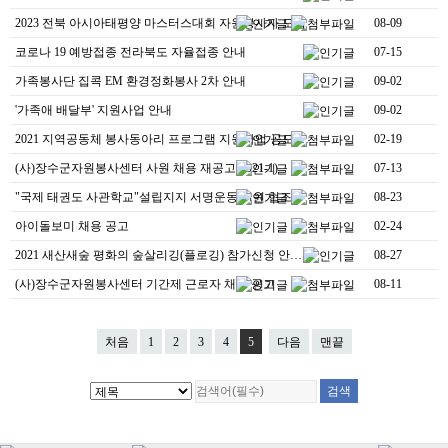
2023 전북 아시아태평양 마스터스대회 자원봉사자 모집
08-09
코로나 19 예방접종 전라북도 자율접종 안내
07-15
가족봉사단 집콕 EM 환경정화봉사 2차 안내
09-02
'가족애 배달부' 지원사업 안내
09-02
2021 지역공동체 봉사동아리 프로그램 지원사업 공모 …
02-19
(사)장수군자원봉사센터 사원 채용 재공고(2021-1)
07-13
"국제 태권도 사관학교"설립지지 서명운동 지원 협조
08-23
아이돌보미 채용 공고
02-24
2021 새산새숲 평화의 숲살리깅(플로깅) 참가신청 안…
08-27
(사)장수군자원봉사센터 기간제 근로자 채용 공고
08-11
처음
1
2
3
4
5
다음
맨끝