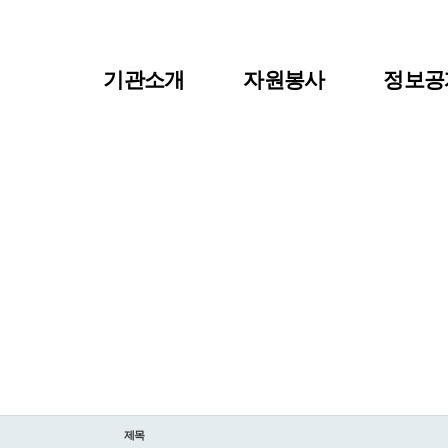
기관소개
자원봉사
정보공
이사장 인사말
자원봉사란?
공지사
센터장인사말
자원봉사 신청
자료실
JANGSU VOLUNTEER CENTER
비전 및 연혁
자원봉사자 등록
센터소
자료실
조직도
자원봉사단체 등록
주요사업/협력사업
활동처 등록
찾아오시는길
활동처 현황
제목