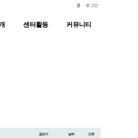
홈
로그인
개
센터활동
커뮤니티
항
센터일정
질문답변
포토갤러리
식
영상자료
언론보도
뉴스레터
글쓴이
날짜
조회