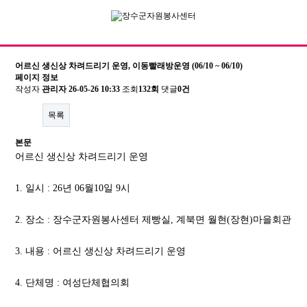
어르신 생신상 차려드리기 운영, 이동빨래방운영 (06/10 ~ 06/10)
페이지 정보
작성자
관리자
26-05-26 10:33
조회
132회
댓글
0건
기관소개
목록
이사장 인사말
본문
센터장인사말
어르신 생신상 차려드리기 운영
비전 및 연혁
1. 일시 : 26년 06월10일 9시
조직도
2. 장소 : 장수군자원봉사센터 제빵실, 계북면 월현(장현)마을회관
주요사업/협력사업
3. 내용 : 어르신 생신상 차려드리기 운영
찾아오시는길
4. 단체명 : 여성단체협의회
자원봉사