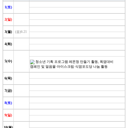
센터일정
1(토)
포토갤러리
2(일)
영상자료
3(월)
(음)6.21
언론보도
4(화)
뉴스레터
5(수)
청소년 기획 프로그램 레몬청 만들기 활동, 폭염대비
커뮤니티
캠페인 및 얼음물·아이스크림·식염포도당 나눔 활동
질문답변
6(목)
7(금)
오시는길
전화문의
8(토)
9(일)
10(월)