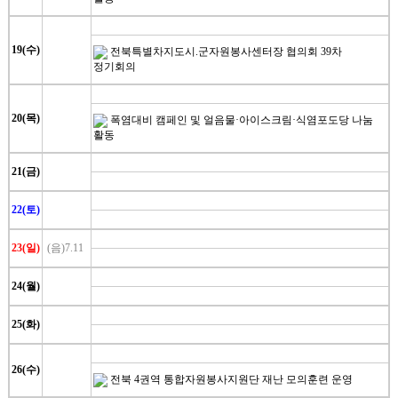
19(수)
전북특별차지도시.군자원봉사센터장 협의회 39차
정기회의
20(목)
폭염대비 캠페인 및 얼음물·아이스크림·식염포도당 나눔
활동
21(금)
22(토)
23(일)
(음)7.11
24(월)
25(화)
26(수)
전북 4권역 통합자원봉사지원단 재난 모의훈련 운영