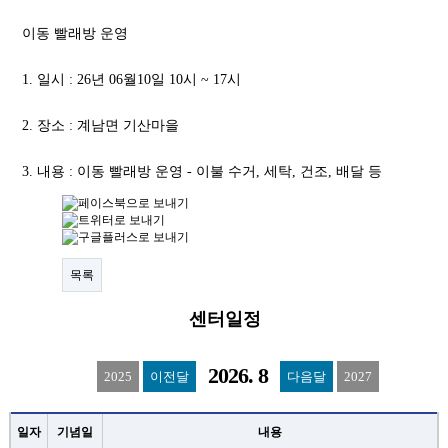
자원봉사란?
이동 빨래방 운영
자원봉사 신청
1. 일시 : 26년 06월10일 10시 ~ 17시
자원봉사자 등록
2. 장소 : 계남면 기산마을
자원봉사단체 등록
활동처 등록
3. 내용 : 이동 빨래방 운영 - 이불 수거, 세탁, 건조, 배달 등
활동처 현황
정보공개
목록
공지사항
센터일정
자료실
2026. 8
센터소식
2025
이전달
다음달
2027
센터활동
일자
기념일
내용