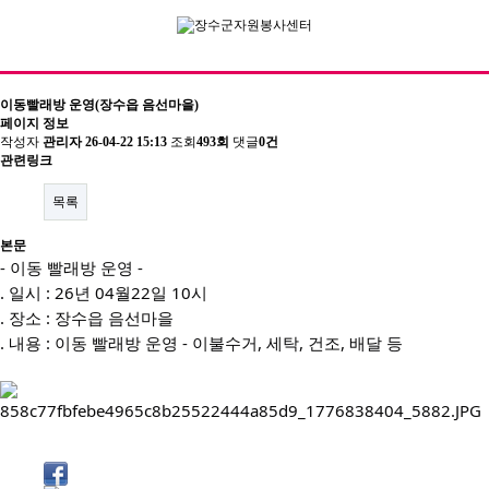
이동빨래방 운영(장수읍 음선마을)
페이지 정보
작성자
관리자
26-04-22 15:13
조회
493회
댓글
0건
기관소개
관련링크
이사장 인사말
목록
센터장인사말
본문
- 이동 빨래방 운영 -
비전 및 연혁
. 일시 : 26년 04월22일 10시
. 장소 : 장수읍 음선마을
조직도
. 내용 : 이동 빨래방 운영 - 이불수거, 세탁, 건조, 배달 등
주요사업/협력사업
찾아오시는길
자원봉사