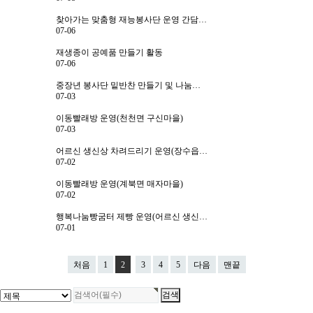
센터일정
찾아가는 맞춤형 재능봉사단 운영 간담…
07-06
포토갤러리
재생종이 공예품 만들기 활동
07-06
영상자료
중장년 봉사단 밑반찬 만들기 및 나눔…
언론보도
07-03
이동빨래방 운영(천천면 구신마을)
뉴스레터
07-03
어르신 생신상 차려드리기 운영(장수읍…
커뮤니티
07-02
질문답변
이동빨래방 운영(계북면 매자마을)
07-02
행복나눔빵굼터 제빵 운영(어르신 생신…
07-01
오시는길
전화문의
처음
1
2
3
4
5
다음
맨끝