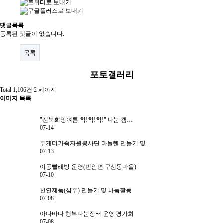
자원봉사란?
댓글목록
자원봉사 신청
등록된 댓글이 없습니다.
자원봉사자 등록
목록
자원봉사단체 등록
포토갤러리
활동처 등록
Total 1,106건
2 페이지
이미지 목록
활동처 현황
"전북희망여름 착!착!착!" 나눔 캠…
정보공개
07-14
투게더가족자원봉사단 마들렌 만들기 및…
공지사항
07-13
이동빨래방 운영(번암면 구선동마을)
자료실
07-10
센터소식
천연제품(샴푸) 만들기 및 나눔활동
07-08
센터활동
아나바다 행복나눔장터 운영 평가회
07-08