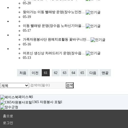
05-20
찾아가는 이동 빨래방 운영(장수노인전…
05-19
이동 빨래방 운영(장수읍 노하신기마을…
05-17
가족자원봉사단 원예치료활동 꽃바구니만…
05-16
어르신 생신상 차려드리기 운영(장수읍…
05-13
처음
이전
61
62
63
64
65
다음
맨끝
페이스북
l
1365 자원봉사 포털
l
홈으로
로그인