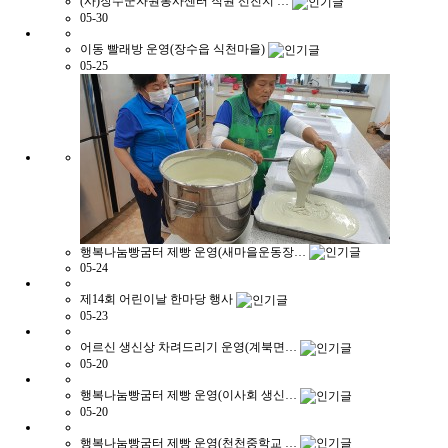
(사)장수군자원봉사센터 직원 선진지 …
05-30
이동 빨래방 운영(장수읍 식천마을)
05-25
행복나눔빵굼터 제빵 운영(새마을운동장…
05-24
제14회 어린이날 한마당 행사
05-23
어르신 생신상 차려드리기 운영(계북면…
05-20
행복나눔빵굼터 제빵 운영(이사회 생신…
05-20
행복나눔빵굼터 제빵 운영(천천중학교 …