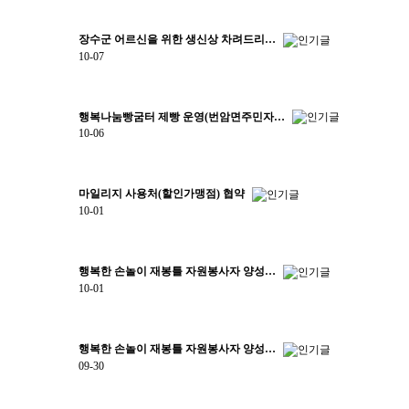
센터일정
장수군 어르신을 위한 생신상 차려드리…
포토갤러리
10-07
영상자료
행복나눔빵굼터 제빵 운영(번암면주민자…
언론보도
10-06
뉴스레터
마일리지 사용처(할인가맹점) 협약
커뮤니티
10-01
질문답변
행복한 손놀이 재봉틀 자원봉사자 양성…
10-01
오시는길
전화문의
행복한 손놀이 재봉틀 자원봉사자 양성…
09-30