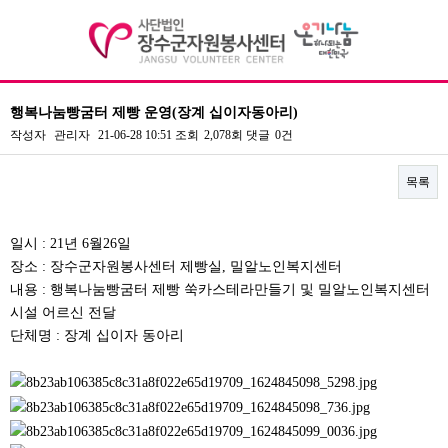
행복나눔빵굼터 제빵 운영(장계 십이자동아리)
기관소개
작성자
관리자
21-06-28 10:51
조회
2,078회
댓글
0건
이사장 인사말
목록
센터장인사말
본문
일시 : 21년 6월26일
비전 및 연혁
장소 : 장수군자원봉사센터 제빵실, 밀알노인복지센터
내용 : 행복나눔빵굼터 제빵 쑥카스테라만들기 및 밀알노인복지센터
조직도
시설 어르신 전달
주요사업/협력사업
단체명 : 장계 십이자 동아리
찾아오시는길
자원봉사