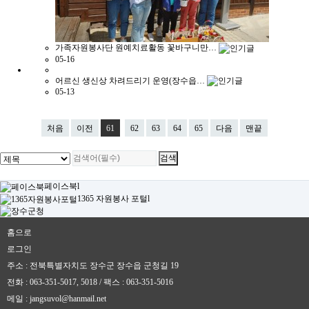
가족자원봉사단 원예치료활동 꽃바구니만…
05-16
어르신 생신상 차려드리기 운영(장수읍…
05-13
처음
이전
61
62
63
64
65
다음
맨끝
페이스북
l
1365 자원봉사 포털
l
홈으로
로그인
주소 : 전북특별자치도 장수군 장수읍 군청길 19
전화 :
063-351-5017, 5018
/ 팩스 :
063-351-5016
메일 :
jangsuvol@hanmail.net