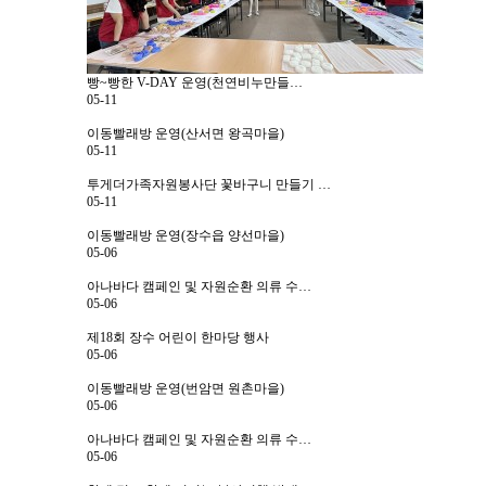
센터일정
포토갤러리
빵~빵한 V-DAY 운영(천연비누만들…
05-11
영상자료
이동빨래방 운영(산서면 왕곡마을)
언론보도
05-11
투게더가족자원봉사단 꽃바구니 만들기 …
뉴스레터
05-11
이동빨래방 운영(장수읍 양선마을)
커뮤니티
05-06
질문답변
아나바다 캠페인 및 자원순환 의류 수…
05-06
제18회 장수 어린이 한마당 행사
05-06
오시는길
전화문의
이동빨래방 운영(번암면 원촌마을)
05-06
아나바다 캠페인 및 자원순환 의류 수…
05-06