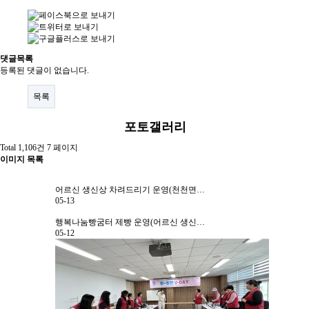
자원봉사란?
자원봉사 신청
댓글목록
자원봉사자 등록
등록된 댓글이 없습니다.
자원봉사단체 등록
목록
활동처 등록
포토갤러리
활동처 현황
Total 1,106건
7 페이지
이미지 목록
정보공개
어르신 생신상 차려드리기 운영(천천면…
05-13
공지사항
행복나눔빵굼터 제빵 운영(어르신 생신…
자료실
05-12
센터소식
센터활동