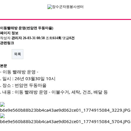
이동빨래방 운영(번암면 두동마을)
페이지 정보
작성자
관리자
26-03-31 08:58
조회
614회
댓글
0건
기관소개
관련링크
이사장 인사말
목록
센터장인사말
본문
- 이동 빨래방 운영 -
비전 및 연혁
. 일시 : 26년 03월30일 10시
. 장소 : 번암면 두동마을
조직도
. 내용 : 이동 빨래방 운영 - 이불수거, 세탁, 건조, 배달 등
주요사업/협력사업
찾아오시는길
자원봉사