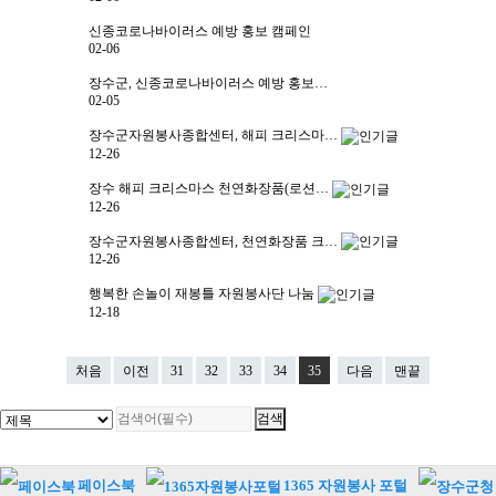
신종코로나바이러스 예방 홍보 캠페인
02-06
장수군, 신종코로나바이러스 예방 홍보…
02-05
장수군자원봉사종합센터, 해피 크리스마…
12-26
장수 해피 크리스마스 천연화장품(로션…
12-26
장수군자원봉사종합센터, 천연화장품 크…
12-26
행복한 손놀이 재봉틀 자원봉사단 나눔
12-18
처음
이전
31
32
33
34
35
다음
맨끝
페이스북
1365 자원봉사 포털