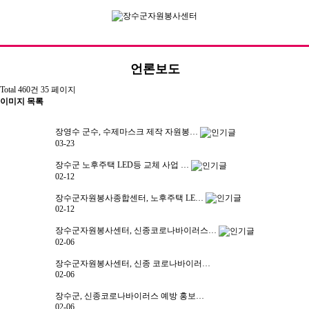
언론보도
Total 460건
35 페이지
기관소개
이미지 목록
자원봉사
장영수 군수, 수제마스크 제작 자원봉…
03-23
정보공개
장수군 노후주택 LED등 교체 사업 …
센터활동
02-12
장수군자원봉사종합센터, 노후주택 LE…
커뮤니티
02-12
장수군자원봉사센터, 신종코로나바이러스…
02-06
오시는길
전화문의
장수군자원봉사센터, 신종 코로나바이러…
02-06
장수군, 신종코로나바이러스 예방 홍보…
02-06