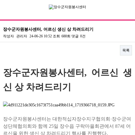
장수군자원봉사센터, 어르신 생신 상 차려드리기
작성자
관리자
24-06-26 10:52
조회
688회
댓글
0건
기관소개
목록
자원봉사
정보공개
본문
장수군자원봉사센터, 어르신 생
센터활동
신 상 차려드리기
커뮤니티
오시는길
전화문의
장수군자원봉사센터는 대한적십자장수지구협의회·장수군여
성단체협의회와 함께 25일 장수읍 구락마을회관에서 87세 어
르신을 위한 생신 상 차려드리기 행사를 진행했다.