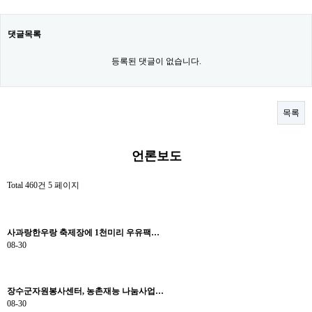
댓글목록
등록된 댓글이 없습니다.
목록
언론보도
Total 460건
5 페이지
사과랑한우랑 축제장에 1천미리 우유팩…
08-30
장수군자원봉사센터, 농촌재능 나눔사업…
08-30