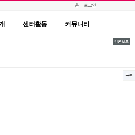
홈
로그인
개
센터활동
커뮤니티
언론보도
항
센터일정
질문답변
포토갤러리
식
영상자료
언론보도
목록
뉴스레터