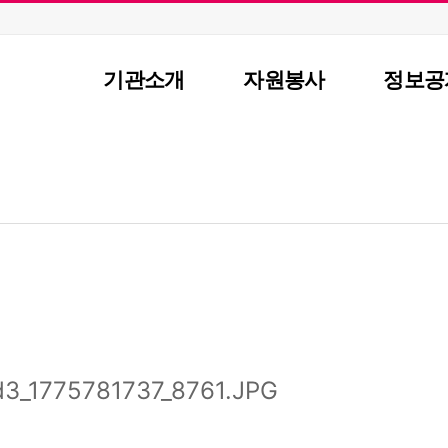
기관소개
자원봉사
정보공
이사장 인사말
자원봉사란?
공지사
센터장인사말
자원봉사 신청
자료실
비전 및 연혁
자원봉사자 등록
센터소
조직도
자원봉사단체 등록
주요사업/협력사업
활동처 등록
찾아오시는길
활동처 현황