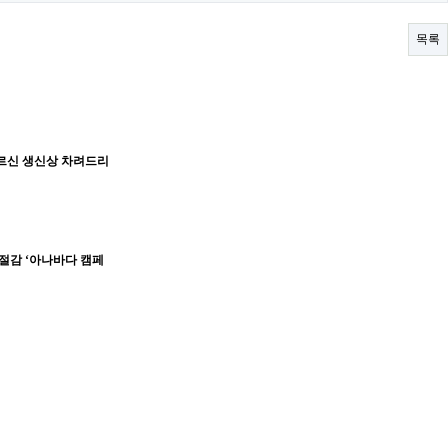
목록
르신 생신상 차려드리
절감 ‘아나바다 캠페