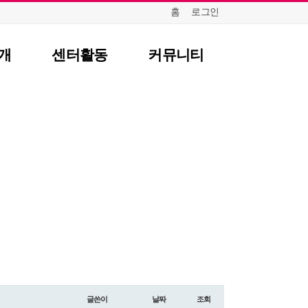
홈
로그인
개
센터활동
커뮤니티
항
센터일정
질문답변
포토갤러리
식
영상자료
언론보도
뉴스레터
글쓴이
날짜
조회