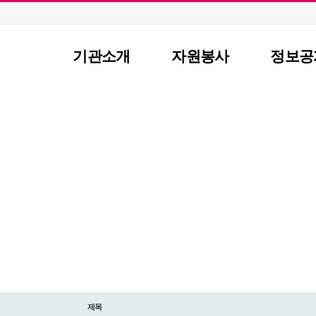
기관소개
자원봉사
정보공
이사장 인사말
자원봉사란?
공지사
센터장인사말
자원봉사 신청
자료실
JANGSU VOLUNTEER CENTER
비전 및 연혁
자원봉사자 등록
센터소
공지사항
조직도
자원봉사단체 등록
주요사업/협력사업
활동처 등록
찾아오시는길
활동처 현황
제목