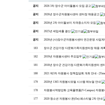
공지
2026 3차 장수군 아이돌봄사 모집 공고
공지
2026년 장수군자원봉사센터 센터장 채용공고
공지
2026년 2차 아이돌보미 자격증소지자 모집
공지
2025년 세입세출 결산
공지
2026년 (사)장수군자원봉사센터 연간운영 사업
183
장수군 건강가정·다문화가족지원센터장 채용 계
182
2019년 자원봉사센터 주요업무
181
2018년 장수군 건강가정.다문화가족지원센터 센
180
2021 제3차 자원봉사 정책집담회 개최 안내 - [Time fo
179
2020년 1365 자원봉사포털 시스템 매뉴얼 안내
178
자원봉사역량강화 교육플랫폼(V-Campus) 자원
177
2020 청소년 자원봉사 온(On) 페스티벌 2차 안내