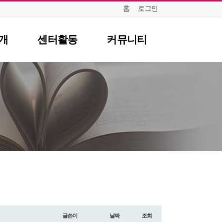
홈
로그인
개
센터활동
커뮤니티
항
센터일정
질문답변
포토갤러리
식
영상자료
언론보도
뉴스레터
글쓴이
날짜
조회