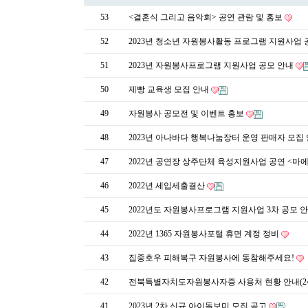
53
<결혼식 그리고 음악회> 공연 관람 및 홍보
52
2023년 청소년 자원봉사활동 프로그램 지원사업 
51
2023년 자원봉사프로그램 지원사업 공모 안내
50
제빵 교육생 모집 안내
49
자원봉사 공모전 및 이벤트 홍보
48
2023년 아나바다 행복나눔장터 운영 판매자 모집
47
2022년 공연장 상주단체 육성지원사업 공연 <마에스트
46
2022년 세입세출결산
45
2022년도 자원봉사프로그램 지원사업 3차 공모 
44
2022년 1365 자원봉사포털 휴면 계정 정비
43
집중호우 피해복구 자원봉사에 동참해주세요!
42
전북특별자치도자원봉사자증 사용처 현황 안내(24.
41
2023년 2차 신규 아이돌보미 모집 공고