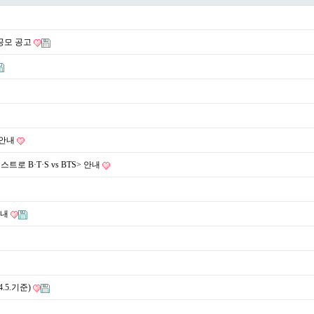
공모 공고
 안내
로 B·T·S vs BTS> 안내
안내
5.기준)