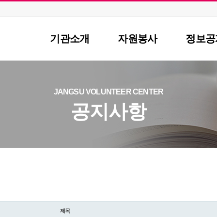
기관소개
자원봉사
정보공
이사장 인사말
자원봉사란?
공지사
센터장인사말
자원봉사 신청
자료실
JANGSU VOLUNTEER CENTER
비전 및 연혁
자원봉사자 등록
센터소
공지사항
조직도
자원봉사단체 등록
주요사업/협력사업
활동처 등록
찾아오시는길
활동처 현황
제목