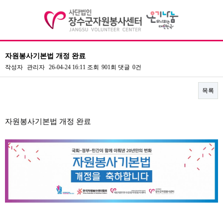
자원봉사기본법 개정 완료
기관소개
작성자
관리자
26-04-24 16:11
조회
901회
댓글
0건
자원봉사
목록
정보공개
본문
자원봉사기본법 개정 완료
센터활동
커뮤니티
오시는길
전화문의