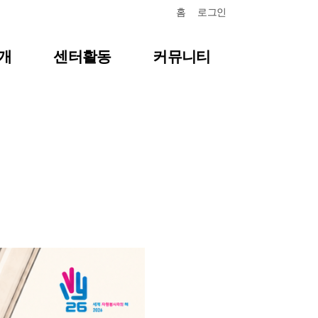
홈
로그인
개
센터활동
커뮤니티
항
센터일정
질문답변
포토갤러리
식
영상자료
언론보도
뉴스레터