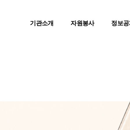
기관소개
자원봉사
정보공
이사장 인사말
자원봉사란?
공지사
센터장인사말
자원봉사 신청
자료실
비전 및 연혁
자원봉사자 등록
센터소
조직도
자원봉사단체 등록
주요사업/협력사업
활동처 등록
찾아오시는길
활동처 현황