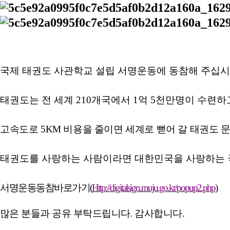
국제 태권도 사관학교 설립 서명운동에 동참해 주십
태권도는 전 세계
210
개국에서
1
억
5
천만명이 수련하
고속도로
5KM
비용을 줄이면 세계로 뻗어 갈 태권도
문
태권도를 사랑하는 사람이라면 대한민국을 사랑하는 
서명운동
동참바로가기
(
Http://digitalsign.muju.go.kr/popup2.php
)
많은 분들과 공유 부탁드립니다
.
감사합니다
.