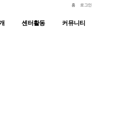
홈
로그인
개
센터활동
커뮤니티
항
센터일정
질문답변
포토갤러리
식
영상자료
언론보도
뉴스레터