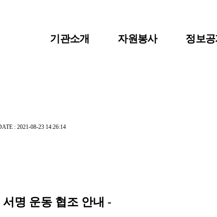
기관소개
자원봉사
정보공
이사장 인사말
자원봉사란?
공지사
센터장인사말
자원봉사 신청
자료실
비전 및 연혁
자원봉사자 등록
센터소
조직도
자원봉사단체 등록
DATE : 2021-08-23 14:26:14
주요사업/협력사업
활동처 등록
찾아오시는길
활동처 현황
서명 운동 협조 안내 -