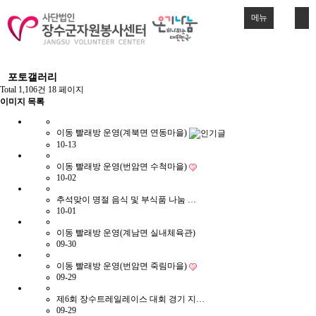
메뉴
포토갤러리
Total 1,106건
18 페이지
이미지 목록
이동 빨래방 운영(계북면 연동마을)
10-13
이동 빨래방 운영(번암면 수척마을)
10-02
추석맞이 명절 음식 및 부식품 나눔 …
10-01
이동 빨래방 운영(계남면 실내체육관)
09-30
이동 빨래방 운영(번암면 죽림마을)
09-29
제6회 장수트레일레이스 대회 경기 지…
09-29