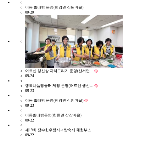
이동 빨래방 운영(번암면 신원마을)
09-29
어르신 생신상 차려드리기 운영(산서면…
09-24
행복나눔빵굼터 제빵 운영(어르신 생신…
09-23
이동 빨래방 운영(번암면 상암마을)
09-23
이동빨래방운영(천천면 삼장마을)
09-22
제19회 장수한우랑사과랑축제 체험부스…
09-22