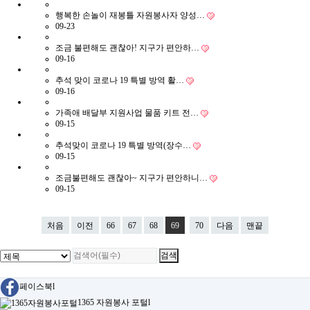
행복한 손놀이 재봉틀 자원봉사자 양성…
09-23
조금 불편해도 괜찮아! 지구가 편안하…
09-16
추석 맞이 코로나 19 특별 방역 활…
09-16
가족애 배달부 지원사업 물품 키트 전…
09-15
추석맞이 코로나 19 특별 방역(장수…
09-15
조금불편해도 괜찮아~ 지구가 편안하니…
09-15
처음
이전
66
67
68
69
70
다음
맨끝
페이스북
l
1365 자원봉사 포털
l