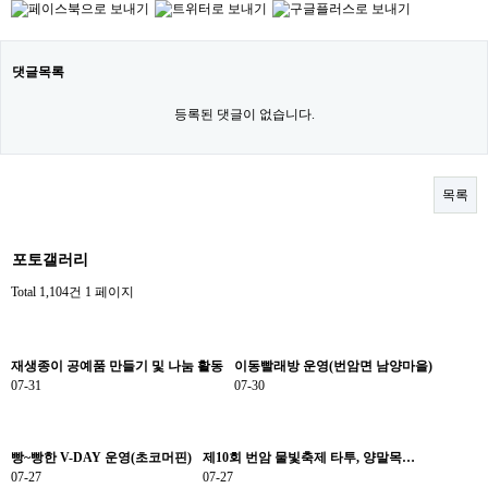
댓글목록
등록된 댓글이 없습니다.
목록
포토갤러리
Total 1,104건
1 페이지
재생종이 공예품 만들기 및 나눔 활동
이동빨래방 운영(번암면 남양마을)
07-31
07-30
빵~빵한 V-DAY 운영(초코머핀)
제10회 번암 물빛축제 타투, 양말목…
07-27
07-27