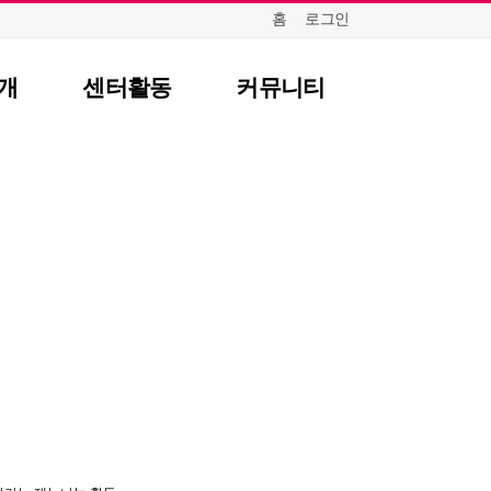
홈
로그인
개
센터활동
커뮤니티
항
센터일정
질문답변
포토갤러리
식
영상자료
언론보도
뉴스레터