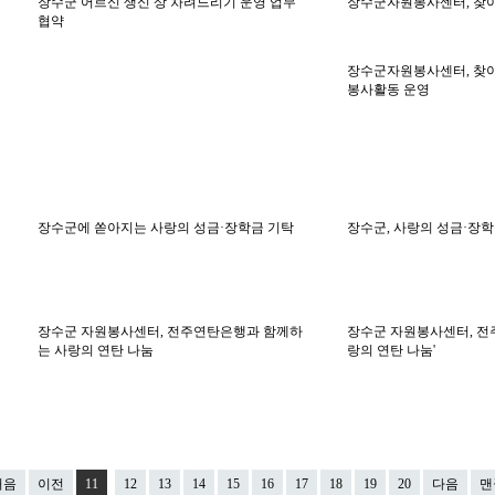
장수군 어르신 생신 상 차려드리기 운영 업무
장수군자원봉사센터, 찾
협약
장수군자원봉사센터, 찾아
봉사활동 운영
장수군에 쏟아지는 사랑의 성금·장학금 기탁
장수군, 사랑의 성금·장
장수군 자원봉사센터, 전주연탄은행과 함께하
장수군 자원봉사센터, 전
는 사랑의 연탄 나눔
랑의 연탄 나눔'
처음
이전
11
12
13
14
15
16
17
18
19
20
다음
맨