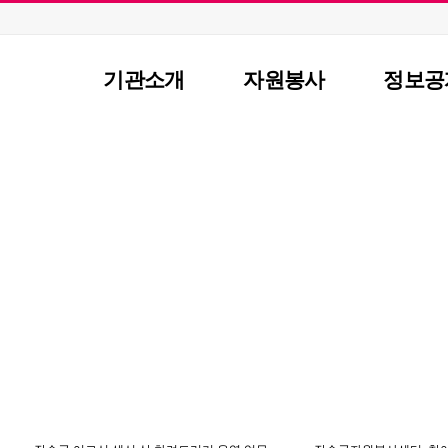
기관소개
자원봉사
정보공
이사장 인사말
자원봉사란?
공지사
센터장인사말
자원봉사 신청
자료실
JANGSU VOLUNTEER CENTER
비전 및 연혁
자원봉사자 등록
센터소
언론보도
조직도
자원봉사단체 등록
주요사업/협력사업
활동처 등록
찾아오시는길
활동처 현황