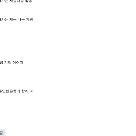
아가는 재능나눔 활동
가는 재능 나눔 자원
학금 기탁 이어져
주연탄은행과 함께 '사
끝